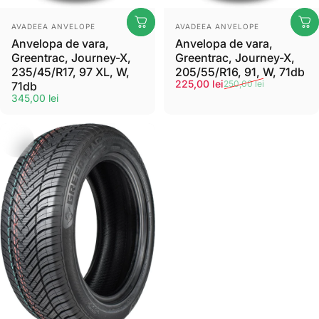
Furnizor:
Furnizor:
AVADEEA ANVELOPE
AVADEEA ANVELOPE
Anvelopa de vara,
Anvelopa de vara,
Greentrac, Journey-X,
Greentrac, Journey-X,
235/45/R17, 97 XL, W,
205/55/R16, 91, W, 71db
Pret de vanzare
Preț normal
225,00 lei
250,00 lei
71db
345,00 lei