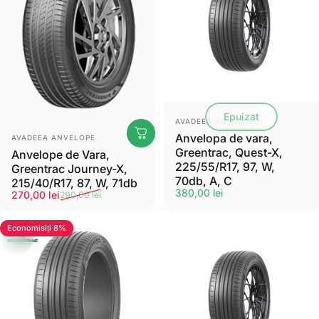
Gata de drum?
Fii pregătit cu gama noastră de anvelope de vară!
Vezi produse
Epuizat
Furnizor:
AVADEEA ANVELOPE
Furnizor:
Anvelopa de vara,
AVADEEA ANVELOPE
Greentrac, Quest-X,
Anvelope de Vara,
225/55/R17, 97, W,
Greentrac Journey-X,
70db, A, C
215/40/R17, 87, W, 71db
380,00 lei
Pret de vanzare
Preț normal
270,00 lei
290,00 lei
Economisiți 8%