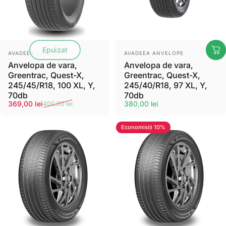
Epuizat
Furnizor:
Furnizor:
AVADEEA ANVELOPE
AVADEEA ANVELOPE
Anvelopa de vara,
Anvelopa de vara,
Greentrac, Quest-X,
Greentrac, Quest-X,
245/45/R18, 100 XL, Y,
245/40/R18, 97 XL, Y,
70db
70db
Pret de vanzare
Preț normal
369,00 lei
380,00 lei
400,00 lei
Economisiți 10%