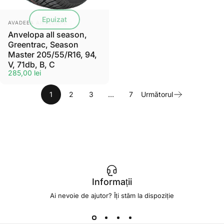
Epuizat
Furnizor:
AVADEEA ANVELOPE
Anvelopa all season,
Greentrac, Season
Master 205/55/R16, 94,
V, 71db, B, C
285,00 lei
1
2
3
…
7
Următorul
Informații
Ai nevoie de ajutor? Îți stăm la dispoziție