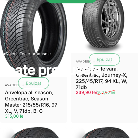
Colecții
Toate produsele
Epuizat
Furnizor:
AVADEEA ANVELOPE
Toate
produsele
Anvelopa de vara,
Greentrac, Journey-X,
225/45/R17, 94 XL, W,
Epuizat
Furnizor:
AVADEEA ANVELOPE
71db
Anvelopa all season,
Pret de vanzare
Preț normal
239,90 lei
300,00 lei
Greentrac, Season
Master 215/55/R16, 97
XL, V, 71db, B, C
315,00 lei