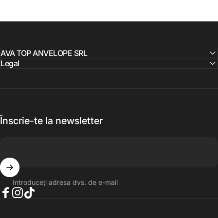
AVA TOP ANVELOPE SRL
Legal
Înscrie-te la newsletter
Introduceți adresa dvs. de e-mail
Facebook
Instagram
TikTok