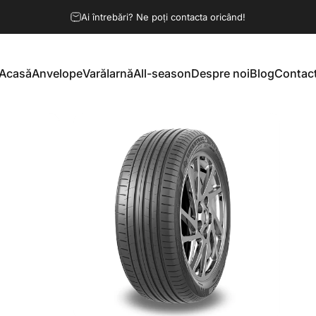
Întrerupeți prezentarea de diapoziti
Ai întrebări? Ne poți contacta oricând!
Acasă
Anvelope
Vară
Iarnă
All-season
Despre noi
Blog
Contac
Acasă
Anvelope
Vară
Iarnă
All-season
Despre noi
Blog
Contact