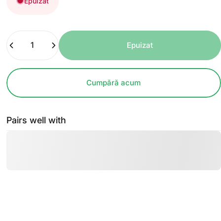
Epuizat
Cantitate
Epuizat
Cumpără acum
Pairs well with