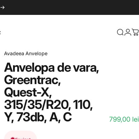
ve
t
Căutare
Log 
C
Avadeea Anvelope
Anvelopa
de
vara,
Greentrac,
Quest-X,
315/35/R20,
110,
Y,
73db,
A,
C
799,00 lei