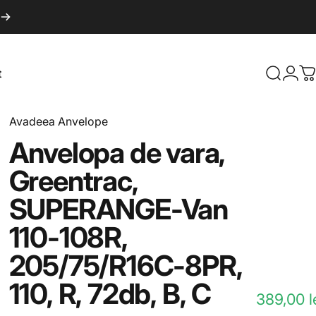
ve
t
Căutare
Log 
C
Avadeea Anvelope
Anvelopa
de
vara,
Greentrac,
SUPERANGE-Van
110-108R,
205/75/R16C-8PR,
110,
R,
72db,
B,
C
389,00 l