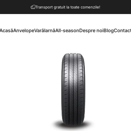
Întrerupeți prezentarea de diapoziti
Transport gratuit la toate comenzile!
Acasă
Anvelope
Vară
Iarnă
All-season
Despre noi
Blog
Contac
Acasă
Anvelope
Vară
Iarnă
All-season
Despre noi
Blog
Contact